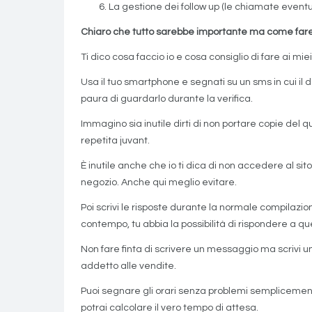
La gestione dei follow up (le chiamate eventua
Chiaro che tutto sarebbe importante ma come far
Ti dico cosa faccio io e cosa consiglio di fare ai miei 
Usa il tuo smartphone e segnati su un sms in cui il 
paura di guardarlo durante la verifica.
Immagino sia inutile dirti di non portare copie del 
repetita juvant.
È inutile anche che io ti dica di non accedere al si
negozio. Anche qui meglio evitare.
Poi scrivi le risposte durante la normale compilazi
contempo, tu abbia la possibilità di rispondere a q
Non fare finta di scrivere un messaggio ma scrivi 
addetto alle vendite.
Puoi segnare gli orari senza problemi semplicemente 
potrai calcolare il vero tempo di attesa.