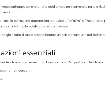
troppo stringato perché anche quelle note non servono a nulla e rischi 
in meno.
ti con la correzione automatica per evitare “un’altro” o “l’ho fatto ha 
uta poco adatta alle valutazioni più complesse.
a gioielleria di lusso probabilmente un non corretto uso dell’italiano 
zioni essenziali
le informazioni essenziali di una verifica. Ma quali sono le informazio
lutamente ricordati:
ne