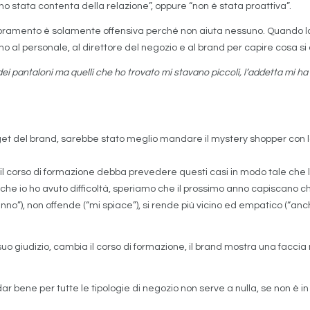
no stata contenta della relazione”, oppure “non è stata proattiva”.
lioramento è solamente offensiva perché non aiuta nessuno. Quando 
o al personale, al direttore del negozio e al brand per capire cosa si de
dei pantaloni ma quelli che ho trovato mi stavano piccoli, l’addetta mi h
l target del brand, sarebbe stato meglio mandare il mystery shopper con
 il corso di formazione debba prevedere questi casi in modo tale che l
che io ho avuto difficoltà, speriamo che il prossimo anno capiscano c
nno”), non offende (“mi spiace”), si rende più vicino ed empatico (“anche
uo giudizio, cambia il corso di formazione, il brand mostra una faccia 
ar bene per tutte le tipologie di negozio non serve a nulla, se non è i