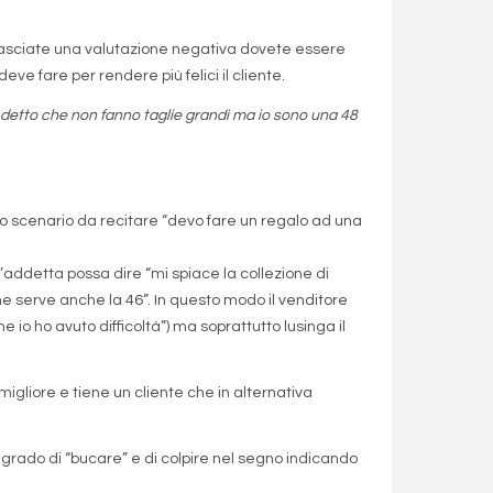
lasciate una valutazione negativa dovete essere
ve fare per rendere più felici il cliente.
a detto che non fanno taglie grandi ma io sono una 48
 lo scenario da recitare “devo fare un regalo ad una
’addetta possa dire “mi spiace la collezione di
he serve anche la 46”. In questo modo il venditore
 io ho avuto difficoltà”) ma soprattutto lusinga il
migliore e tiene un cliente che in alternativa
n grado di “bucare” e di colpire nel segno indicando