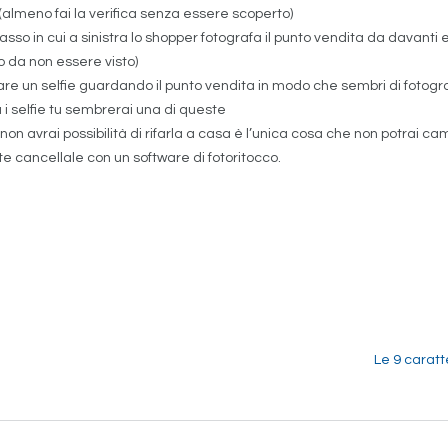
io (almeno fai la verifica senza essere scoperto)
basso in cui a sinistra lo shopper fotografa il punto vendita da davanti
do da non essere visto)
 di fare un selfie guardando il punto vendita in modo che sembri di foto
a i selfie tu sembrerai una di queste
non avrai possibilità di rifarla a casa è l’unica cosa che non potrai ca
 cancellale con un software di fotoritocco.
Le 9 caratt