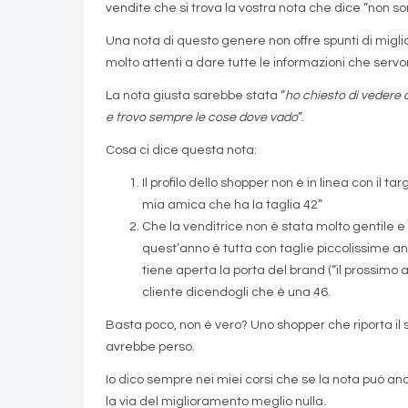
vendite che si trova la vostra nota che dice “non so
Una nota di questo genere non offre spunti di mig
molto attenti a dare tutte le informazioni che servon
La nota giusta sarebbe stata “
ho chiesto di vedere 
e trovo sempre le cose dove vado
”.
Cosa ci dice questa nota:
Il profilo dello shopper non è in linea con i
mia amica che ha la taglia 42”
Che la venditrice non è stata molto gentile e
quest’anno è tutta con taglie piccolissime an
tiene aperta la porta del brand (“il prossimo a
cliente dicendogli che è una 46.
Basta poco, non è vero? Uno shopper che riporta il s
avrebbe perso.
Io dico sempre nei miei corsi che se la nota può and
la via del miglioramento meglio nulla.