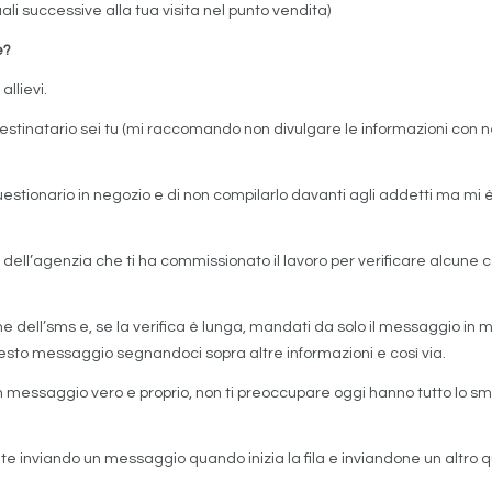
li successive alla tua visita nel punto vendita)
e?
allievi.
destinatario sei tu (mi raccomando non divulgare le informazioni con n
questionario in negozio e di non compilarlo davanti agli addetti ma mi
to dell’agenzia che ti ha commissionato il lavoro per verificare alcune
one dell’sms e, se la verifica è lunga, mandati da solo il messaggio 
uesto messaggio segnandoci sopra altre informazioni e così via.
un messaggio vero e proprio, non ti preoccupare oggi hanno tutto lo 
inviando un messaggio quando inizia la fila e inviandone un altro quan