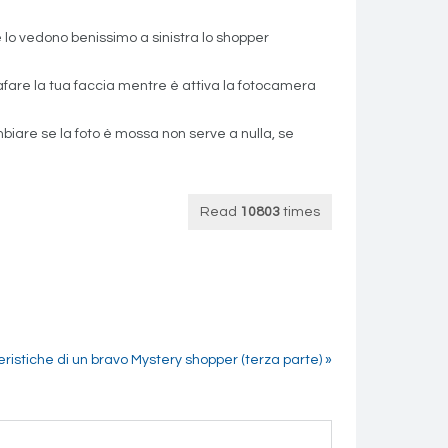
 e lo vedono benissimo a sinistra lo shopper
grafare la tua faccia mentre è attiva la fotocamera
mbiare se la foto è mossa non serve a nulla, se
Read
10803
times
eristiche di un bravo Mystery shopper (terza parte) »