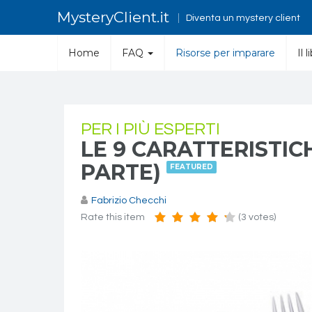
MysteryClient.it
Diventa un mystery client
Home
FAQ
Risorse per imparare
Il 
PER I PIÙ ESPERTI
LE 9 CARATTERISTI
PARTE)
FEATURED
Fabrizio Checchi
Rate this item
(3 votes)