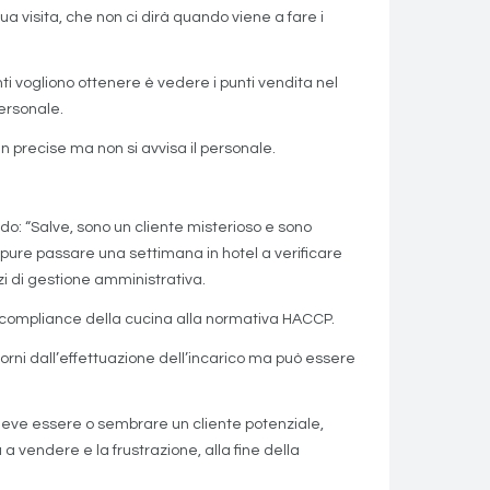
ua visita, che non ci dirà quando viene a fare i
enti vogliono ottenere è vedere i punti vendita nel
ersonale.
n precise ma non si avvisa il personale.
ndo: “Salve, sono un cliente misterioso e sono
ppure passare una settimana in hotel a verificare
izi di gestione amministrativa.
e la compliance della cucina alla normativa HACCP.
orni dall’effettuazione dell’incarico ma può essere
deve essere o sembrare un cliente potenziale,
a vendere e la frustrazione, alla fine della