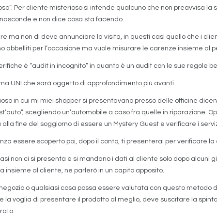
oso”. Per cliente misterioso si intende qualcuno che non preavvisa la s
si nasconde e non dice cosa sta facendo.
ntare ma non di deve annunciare la visita, in questi casi quello che i cli
no abbelliti per l’occasione ma vuole misurare le carenze insieme al p
fiche è “audit in incognito” in quanto è un audit con le sue regole be
orma UNI che sarà oggetto di approfondimento più avanti.
rioso in cui mi miei shopper si presentavano presso delle officine dice
st’auto”, scegliendo un’automobile a caso fra quelle in riparazione. O
sa alla fine del soggiorno di essere un Mystery Guest e verificare i serv
o senza essere scoperto poi, dopo il conto, ti presenterai per verificar
i non ci si presenta e si mandano i dati al cliente solo dopo alcuni gi
ca insieme al cliente, ne parlerò in un capito apposito.
n negozio o qualsiasi cosa possa essere valutata con questo metodo 
la voglia di presentare il prodotto al meglio, deve suscitare la spinta 
rato.