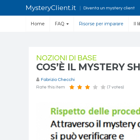
MysteryClient.it
Diventa un mystery client
Home
FAQ
Risorse per imparare
Il 
NOZIONI DI BASE
COS’È IL MYSTERY 
Fabrizio Checchi
Rate this item
(7 votes)