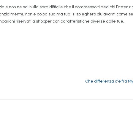
ia e non ne sai nulla sarà difficile che il commesso ti dedichi l’attenz
stanzialmente, non è colpa sua ma tua. Ti spiegherò più avanti come s
carichi riservati a shopper con caratteristiche diverse dalle tue.
Che differenza c'è fra M