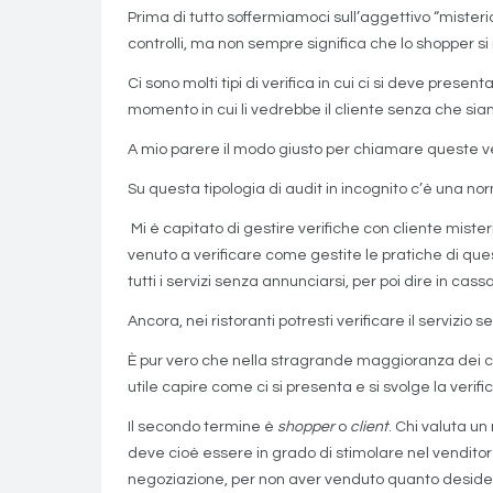
Prima di tutto soffermiamoci sull’aggettivo “misteri
controlli, ma non sempre significa che lo shopper 
Ci sono molti tipi di verifica in cui ci si deve prese
momento in cui li vedrebbe il cliente senza che sia
A mio parere il modo giusto per chiamare queste veri
Su questa tipologia di audit in incognito c’è una n
Mi è capitato di gestire verifiche con cliente miste
venuto a verificare come gestite le pratiche di que
tutti i servizi senza annunciarsi, per poi dire in cas
Ancora, nei ristoranti potresti verificare il servizi
È pur vero che nella stragrande maggioranza dei cas
utile capire come ci si presenta e si svolge la verifi
Il secondo termine è
shopper
o
client
. Chi valuta u
deve cioè essere in grado di stimolare nel venditore 
negoziazione, per non aver venduto quanto deside