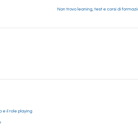
Non trovo leaning, test e corsi di formaz
e il role playing
o