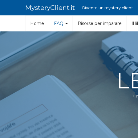
MysteryClient.it
Diventa un mystery client
Home
FAQ
Risorse per imparare
Il 
L
U