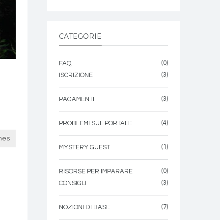
CATEGORIE
(0)
FAQ
(3)
ISCRIZIONE
(3)
PAGAMENTI
(4)
PROBLEMI SUL PORTALE
mes
(1)
MYSTERY GUEST
(0)
RISORSE PER IMPARARE
(3)
CONSIGLI
(7)
NOZIONI DI BASE