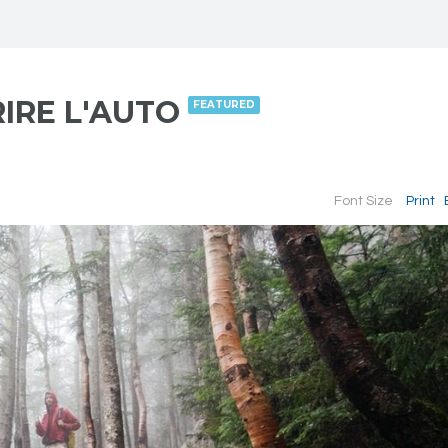
RIRE L'AUTO
FEATURED
Font Size
Print